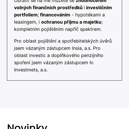
Obrátit se na mě můžete se
zhodnocením
volných finančních prostředků
i
investičním
portfoliem
;
financováním
- hypotékami a
leasingem, i
ochranou příjmu a majetku
;
kompletním pojištěním napříč spektrem.
Pro oblast pojištění a spotřebitelských úvěrů
jsem vázaným zástupcem Insia, a.s. Pro
oblast investic a doplňkového penzijního
spoření jsem vázaným zástupcem In
Investmets, a.s.
Novinky