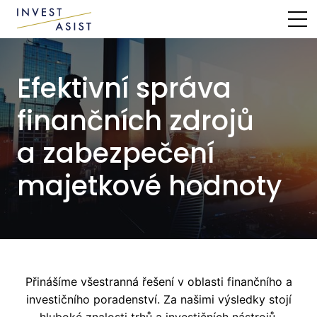
MENU
Efektivní správa
finančních zdrojů
a zabezpečení
majetkové hodnoty
Přinášíme všestranná řešení v oblasti finančního a
investičního poradenství. Za našimi výsledky stojí